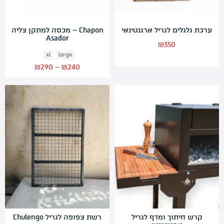
ערכת גלגלים לגריל ארגנטינאי
Chapon – מכסה למתקן צליה
Asador
₪
350
xl
large
Price
₪
290
–
₪
240
range:
₪240
through
₪290
קרש חיתוך ומדף לגריל
רשת צפופה לגריל Chulengo