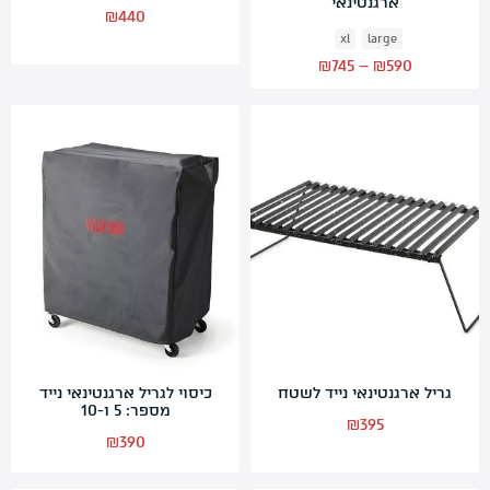
ארגנטינאי
₪
440
xl
large
Price
₪
745
–
₪
590
range:
₪590
through
₪745
גריל ארגנטינאי נייד לשטח
כיסוי לגריל ארגנטינאי נייד
מספר: 5 ו-10
₪
395
₪
390