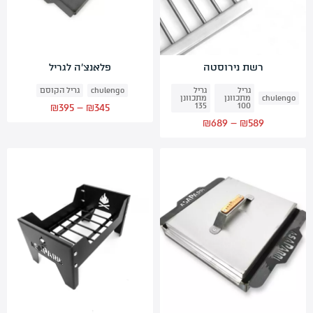
רשת נירוסטה
פלאנצ’ה לגריל
גריל
גריל
chulengo
גריל הקוסם
chulengo
מתכוונן
מתכוונן
Price
135
100
₪
395
–
₪
345
range:
Price
₪
689
–
₪
589
₪345
range:
through
₪589
₪395
through
₪689