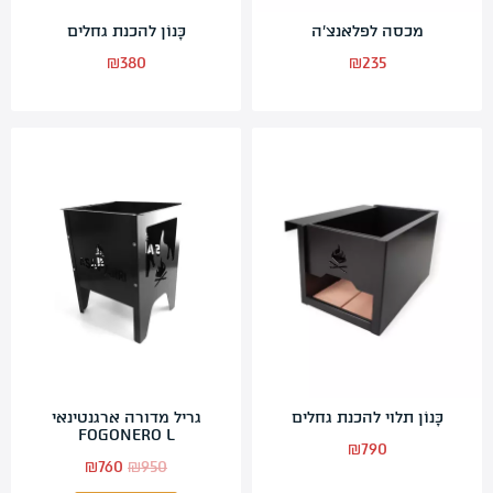
מכסה לפלאנצ’ה
כָּנוֹן להכנת גחלים
₪
380
₪
235
כָּנוֹן תלוי להכנת גחלים
גריל מדורה ארגנטינאי
FOGONERO L
₪
790
המחיר
המחיר
₪
760
₪
950
המקורי
הנוכחי