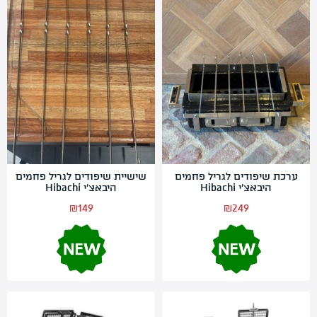
החשבון שלי
מתכונים לוהטים
סרטוני הדרכה
אודותינו
מדיניות פרטיות
תקנון שימוש
יצירת קשר
ערכת שיפודים לגריל פחמים
שישיית שיפודים לגריל פחמים
היבאצ’י Hibachi
היבאצ’י Hibachi
₪
149
₪
249