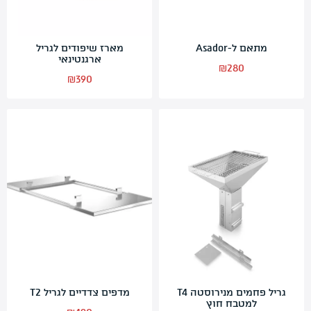
מתאם ל-Asador
מארז שיפודים לגריל
ארגנטינאי
₪
280
₪
390
גריל פחמים מנירוסטה T4
מדפים צדדיים לגריל T2
למטבח חוץ