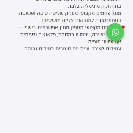
בתחזוקה מינימלית בלבד.
מנגל פחמים מקצועי מעניק שליטה טובה ופשוטה
בטמפרטורה לתוצאות צלייה מושלמות.
גריל פחם מקצועי מספק מגוון אפשרויות בישול –
מצלייה ישירה, שימוש במחבת, פלאנצ’ה ולעיתים
אף עישון ואפיה.
עמידות לאורך שנים עם חומרים באיכות גבוהה.
ניידות ונוחות שימוש, כולל דגמי גריל/מנגל
לשטח למתמחים בפיקניקים וטיולים.
מבחר איכותי של מנגלים מקצועיים
בין אם אתם שפים חובבים המחפשים מנגל פחמים מומלץ לחצר
הבית, או מקצוענים המבקשים גריל מקצועי לאירועים ומסעדות
– המבחר שלנו כולל פתרונות מותאמים אישית לכל צורך וסגנון
בישול.
אצלנו תמצאו מגוון רחב של דגמי גריל מקצועי, הכולל גם דגמים
של מנגל דרום אמריקאי המאפשר הכנת אסאדו מושלם, לרבות