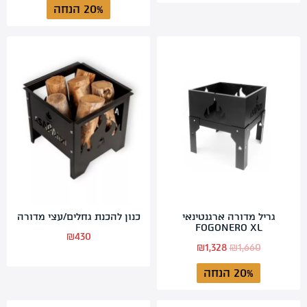
20% הנחה
היה:
הוא:
₪760.
₪950.
גריל מדורה ארגנטינאי
כנון להכנת גחלים/עצי מדורה
FOGONERO XL
₪
430
המחיר
המחיר
₪
1,328
₪
1,660
המקורי
הנוכחי
20% הנחה
היה:
הוא:
₪1,328.
₪1,660.