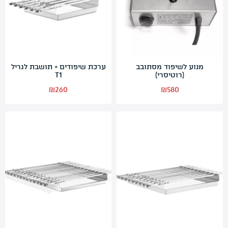
מנוע לשיפוד מסתובב
ערכת שיפודים + תושבת לגריל
(רוטיסרי)
T1
₪
260
₪
580