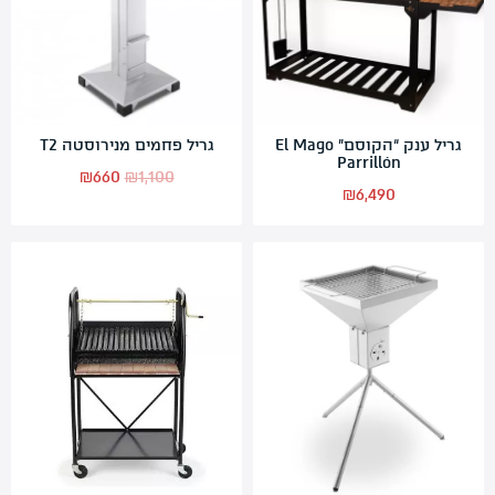
גריל ענק “הקוסם” El Mago
גריל פחמים מנירוסטה T2
Parrillón‎
המחיר
המחיר
₪
660
₪
1,100
₪
6,490
המקורי
הנוכחי
היה:
הוא:
₪660.
₪1,100.