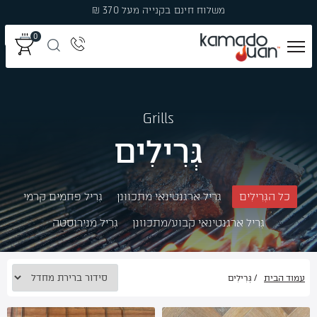
Ski
משלוח חינם בקנייה מעל 370 ₪
t
0
conten
מְעַשְּׁנוֹת
Grills
גְּרִילִים
גְּרִילִים
פֶּחָמִים
כל הגְּרִילִים
גְּרִיל ארגנטינאי מתכוונן
גְּרִיל פחמים קרמי
פֶּלֶט עֵץ לִמְעַשְּׁנָהּ
גְּרִיל ארגנטינאי קבוע/מתכוונן
גְּרִיל מנירוסטה
עֲצֵי עִשּׁוּן
אֲבִיזָרִים
עמוד הבית
/ גְּרִילִים
מבצעים