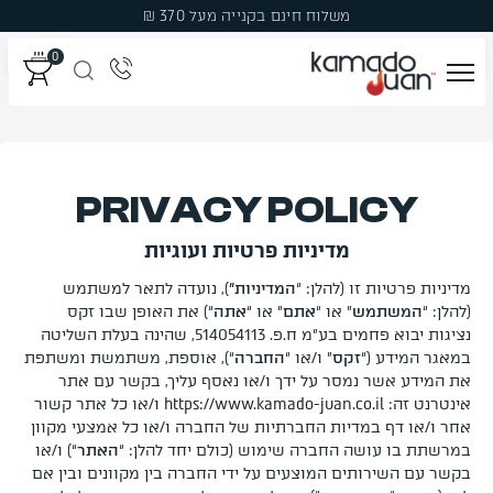
משלוח חינם בקנייה מעל 370 ₪
0
מְעַשְּׁנוֹת
גְּרִילִים
PRIVACY POLICY
מדיניות פרטיות ועוגיות
פֶּחָמִים
מדיניות פרטיות זו (להלן: “
המדיניות”
), נועדה לתאר למשתמש
פֶּלֶט עֵץ לִמְעַשְּׁנָהּ
(להלן: “
המשתמש
” או “
אתם
” או “
אתה
“) את האופן שבו זקס
נציגות יבוא פחמים בע”מ ח.פ. 514054113, שהינה בעלת השליטה
במאגר המידע (“
זקס
” ו/או “
החברה
“), אוספת, משתמשת ומשתפת
עֲצֵי עִשּׁוּן
את המידע אשר נמסר על ידך ו/או נאסף עליך, בקשר עם אתר
אינטרנט זה:
https://www.kamado-juan.co.il
ו/או כל אתר קשור
אֲבִיזָרִים
אחר ו/או דף במדיות החברתיות של החברה ו/או כל אמצעי מקוון
במרשתת בו עושה החברה שימוש (כולם יחד להלן: “
האתר
“) ו/או
בקשר עם השירותים המוצעים על ידי החברה בין מקוונים ובין אם
מבצעים