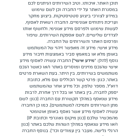
תוכן האתר, איכותו, וטיב השירותים הניתנים לכם
במסגרת האתר על ידי החברה וכן לשם שימוש
במידע לצורכי ביצוע סטטיסטיקות, ביצוע מחקר
ועריכת ניתוחים אנונימיים. החברה רשאית לאסוף,
לעשות שימוש ולפרסם מידע אנונימי, ולחשוף אותו
לצדדים שלישיים, לשם אספקת השירותים, שיפור
ופרסום האתר והשירותים של החברה.
מידע אישי: מידע זה מאפשר זיהוי של המשתמש
באופן מלא או במאמץ סביר באמצעות חיבור מידע
נוסף (להלן: “
מידע אישי”)
החברה עשויה לאסוף מידע
אישי שהנכם מזינים ומוסרים באתר ו/או כאשר הנכם
משתמשים בשירותים, בין היתר, בעת השארת פרטים
באתר, כגון: פרטי קשר הכוללים שם מלא, כתובת
דוא”ל, מספר טלפון, וכל מידע אחר שהמשתמש
יספק לחברה, בין באתר או בכל דרך אחרת, לרבות
מידע שנאסף במהלך תקשורת עם החברה (כגון: לשם
מתן השירותים ותמיכה למשתמשים). כמו כן החברה
עשויה לאסוף מידע אשר נאסף באופן אוטומטי
מהמכשיר שלכם (כגון מיקום גאוגרפי וכתובת IP)
ו/או מידע שנאסף במהלך השהות שלכם באתר (כגון
הרגלי גלישה, מעבר בין עמודים וכד’). בנוסף החברה