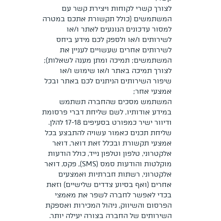
לצורך קשרי לקוחות ויצירת קשר עם
המשתמשים (כולל תקשורת אתכם במטרה
למסור עדכונים הנוגעים לאתר ו/או
לשירותים ו/או ולספק לכם מידע ביחס
לשירותים אחרים שעשויים לעניין את
המשתמשים; תמיכה ומתן מענה לשאלות);
לצורך תמיכה באתר ו/או שימוש ו/או
שיפור השירותים הניתנים לכם באתר ובכל
אמצעי אחר;
המשתמש מסכים שהחברה תשתמש
במידע אודותיו, לשם שליחת דברי פרסומת
ודיוור ישיר כמפורט בסעיפים ‎17-‎18 להלן.
שליחת תכנים כאמור עשויה להתבצע בכל
אמצעי תקשורת ובכלל זאת דואר, דואר
אלקטרוני, טלפון וטלפון נייד, כולל הודעות
מוקלטות והודעות סמס (SMS), ‏פקס, דואר
אלקטרוני, רשתות חברתיות ואמצעים
אחרים (ואף בסיוע צדדים שלישיים)‏‎ וזאת
בכדי לאפשר לחברה לשפר את מאמצי
הפרסום והשיווק, ניהול המכירות ואספקת
השירותים של החברה בצורה יעילה יותר.