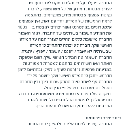
החברה פועלת על פי נהלים המקובלים בתעשייה
לצורך אבטחת המידע של כל משתמשיה, לרבות
נקיטת אמצעי אבטחת מידע מתקדמים, בהתאמה
לרמת הרגישות של המידע. יחד עם זאת, אין אמצעים
אלקטרוניים באינטרנט אשר יכולים לאבטח ב – 100%
את המידע השמור בשרתים של החברה. לאור האמור
החברה מיישמת כללים ונהלים לצורך הגנה על המידע
האישי שלך. חברה לא יכולה להתחייב כי המידע
שבשרתיה לא יאבד / ייפגם / יושמד / ייפרץ / יתגלה.
החברה תשמור את המידע האישי שלך, לשם אספקת
האתר ו/או השירותים בהתאם למטרות המפורטות
במדיניות פרטיות זו (ראה סעיף ‏‏5 לעיל) ובהתאם לזמן
הדרוש. ייתכן כי המידע האישי שלך יישמר על ידי
החברה אף לאחר סיום ההתקשרות בינך ובין החברה
והכול בהתאם וכנדרש על פי הדין החל.
במקרה של הפרת אבטחת מידע משמעותית, החברה
תודיע על כך לנפגעים הרלוונטיים ולרשות להגנת
הפרטיות ללא דיחוי, בהתאם להוראות הדין.
דיוור ישיר ופרסומת
החברה עשויה לפנות אליכם ולהציע לכם הטבות