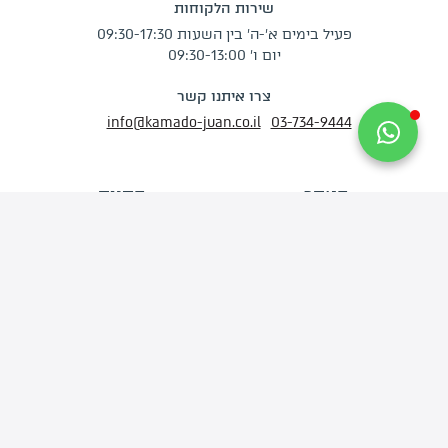
שירות הלקוחות
פעיל בימים א'-ה' בין השעות 09:30-17:30
יום ו' 09:30-13:00
צרו איתנו קשר
info@kamado-juan.co.il
03-734-9444
האתר
החנות
דף הבית
מְעַשְּׁנוֹת קמאדו
אודותינו
גְּרִילִים
מתכונים לוהטים
פֶּחָמִים
סרטוני הדרכה
פֶּלֶט עֵץ לִמְעַשְּׁנָהּ
החשבון שלי
עֲצֵי עִשּׁוּן
יצירת קשר
אֲבִיזָרִים
בלוג
הצטרפו למועדון הלקוחות שלנו