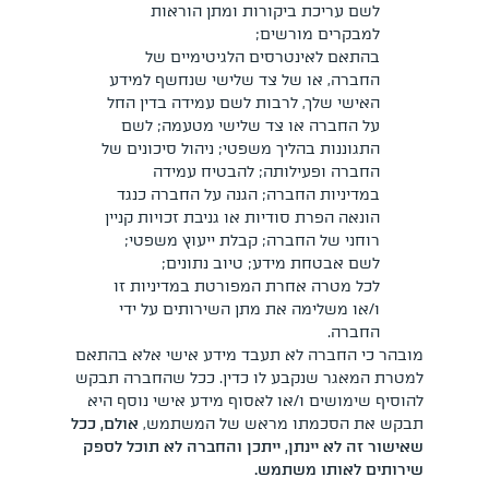
לשם עריכת ביקורות ומתן הוראות
למבקרים מורשים;
בהתאם לאינטרסים הלגיטימיים של
החברה, או של צד שלישי שנחשף למידע
האישי שלך, לרבות לשם עמידה בדין החל
על החברה או צד שלישי מטעמה; לשם
התגוננות בהליך משפטי; ניהול סיכונים של
החברה ופעילותה; להבטיח עמידה
במדיניות החברה; הגנה על החברה כנגד
הונאה הפרת סודיות או גניבת זכויות קניין
רוחני של החברה; קבלת ייעוץ משפטי;
לשם אבטחת מידע; טיוב נתונים;
לכל מטרה אחרת המפורטת במדיניות זו
ו/או משלימה את מתן השירותים על ידי
החברה.
מובהר כי החברה לא תעבד מידע אישי אלא בהתאם
למטרת המאגר שנקבע לו כדין. ככל שהחברה תבקש
להוסיף שימושים ו/או לאסוף מידע אישי נוסף היא
תבקש את הסכמתו מראש של המשתמש,
אולם, ככל
שאישור זה לא יינתן, ייתכן והחברה לא תוכל לספק
שירותים לאותו משתמש.