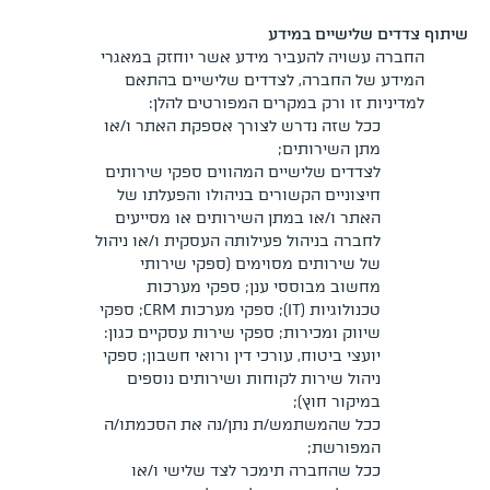
שיתוף צדדים שלישיים במידע
החברה עשויה להעביר מידע אשר יוחזק במאגרי
המידע של החברה, לצדדים שלישיים בהתאם
למדיניות זו ורק במקרים המפורטים להלן:
ככל שזה נדרש לצורך אספקת האתר ו/או
מתן השירותים;
לצדדים שלישיים המהווים ספקי שירותים
חיצוניים הקשורים בניהולו והפעלתו של
האתר ו/או במתן השירותים או מסייעים
לחברה בניהול פעילותה העסקית ו/או ניהול
של שירותים מסוימים (ספקי שירותי
מחשוב מבוססי ענן; ספקי מערכות
טכנולוגיות (IT); ספקי מערכות CRM; ספקי
שיווק ומכירות; ספקי שירות עסקיים כגון:
יועצי ביטוח, עורכי דין ורואי חשבון; ספקי
ניהול שירות לקוחות ושירותים נוספים
במיקור חוץ);
ככל שהמשתמש/ת נתן/נה את הסכמתו/ה
המפורשת;
ככל שהחברה תימכר לצד שלישי ו/או