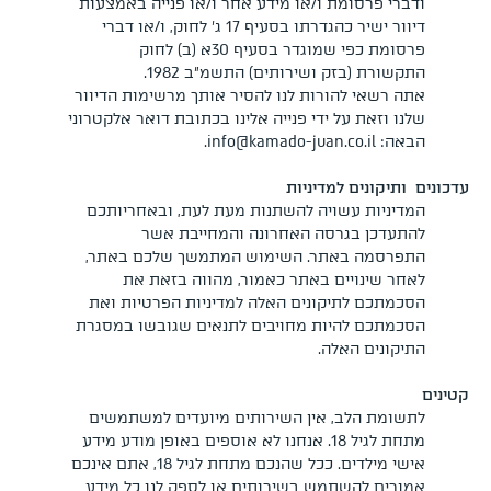
ודברי פרסומת ו/או מידע אחר ו/או פנייה באמצעות
דיוור ישיר כהגדרתו בסעיף 17 ג’ לחוק, ו/או דברי
פרסומת כפי שמוגדר בסעיף 30א (ב) לחוק
התקשורת (בזק ושירותים) התשמ”ב 1982.
אתה רשאי להורות לנו להסיר אותך מרשימות הדיוור
שלנו וזאת על ידי פנייה אלינו בכתובת דואר אלקטרוני
הבאה:
info@kamado-juan.co.il
.
עדכונים ותיקונים למדיניות
המדיניות עשויה להשתנות מעת לעת, ובאחריותכם
להתעדכן בגרסה האחרונה והמחייבת אשר
התפרסמה באתר. השימוש המתמשך שלכם באתר,
לאחר שינויים באתר כאמור, מהווה בזאת את
הסכמתכם לתיקונים האלה למדיניות הפרטיות ואת
הסכמתכם להיות מחויבים לתנאים שגובשו במסגרת
התיקונים האלה.
קטינים
לתשומת הלב, אין השירותים מיועדים למשתמשים
מתחת לגיל 18. אנחנו לא אוספים באופן מודע מידע
אישי מילדים. ככל שהנכם מתחת לגיל 18, אתם אינכם
אמורים להשתמש בשירותים או לספק לנו כל מידע