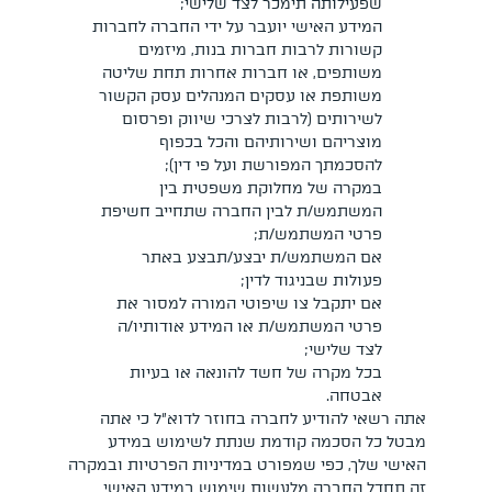
שפעילותה תימכר לצד שלישי;
המידע האישי יועבר על ידי החברה לחברות
קשורות לרבות חברות בנות, מיזמים
משותפים, או חברות אחרות תחת שליטה
משותפת או עסקים המנהלים עסק הקשור
לשירותים (לרבות לצרכי שיווק ופרסום
מוצריהם ושירותיהם והכל בכפוף
להסכמתך המפורשת ועל פי דין);
במקרה של מחלוקת משפטית בין
המשתמש/ת לבין החברה שתחייב חשיפת
פרטי המשתמש/ת;
אם המשתמש/ת יבצע/תבצע באתר
פעולות שבניגוד לדין;
אם יתקבל צו שיפוטי המורה למסור את
פרטי המשתמש/ת או המידע אודותיו/ה
לצד שלישי;
בכל מקרה של חשד להונאה או בעיות
אבטחה.
אתה רשאי להודיע לחברה בחוזר לדוא”ל כי אתה
מבטל כל הסכמה קודמת שנתת לשימוש במידע
האישי שלך, כפי שמפורט במדיניות הפרטיות ובמקרה
זה תחדל החברה מלעשות שימוש במידע האישי