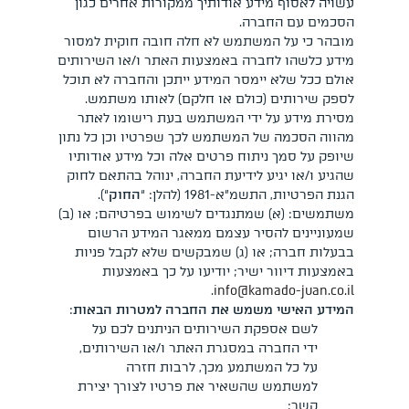
עשויה לאסוף מידע אודותיך ממקורות אחרים כגון
הסכמים עם החברה.
מובהר כי על המשתמש לא חלה חובה חוקית למסור
מידע כלשהו לחברה באמצעות האתר ו/או השירותים
אולם ככל שלא יימסר המידע ייתכן והחברה לא תוכל
לספק שירותים (כולם או חלקם) לאותו משתמש.
מסירת מידע על ידי המשתמש בעת רישומו לאתר
מהווה הסכמה של המשתמש לכך שפרטיו וכן כל נתון
שיופק על סמך ניתוח פרטים אלה וכל מידע אודותיו
שהגיע ו/או יגיע לידיעת החברה, ינוהל בהתאם לחוק
הגנת הפרטיות, התשמ”א-1981 (להלן: “
החוק
“).
משתמשים: (א) שמתנגדים לשימוש בפרטיהם; או (ב)
שמעוניינים להסיר עצמם ממאגר המידע הרשום
בבעלות חברה; או (ג) שמבקשים שלא לקבל פניות
באמצעות דיוור ישיר; יודיעו על כך באמצעות
.
info@kamado-juan.co.il
המידע האישי משמש את החברה למטרות הבאות
:
לשם אספקת השירותים הניתנים לכם על
ידי החברה במסגרת האתר ו/או השירותים,
על כל המשתמע מכך, לרבות חזרה
למשתמש שהשאיר את פרטיו לצורך יצירת
קשר;