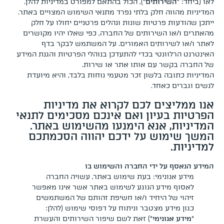
לאו (ביחד: “
השירותים
“), הכול בהתאם למפורט במדיניות להלן.
המדיניות מהווה חלק בלתי נפרד מתנאי השימוש המצויים באתר.
ייתכן שהודעות פרטיות שונות ונהלים פרטניים יחולו על חלק
החשבון שלי
מהאתרים ו/או השירותים של החברה, כפי שאלו יהיו מקושרים
מתכונים לוהטים
לאתר ו/או לשירותים האמורים. על המשתמש לבקר בדף
האינטרנט הרלוונטי בכדי להתעדכן בנוהלי הפרטיות והגנת המידע
סרטוני הדרכה
של החברה בקשר עם אותו אתר או שירות.
אודותינו
המדיניות כתובה בלשון זכר מטעמי נוחות בלבד, והיא מיועדת
לנשים וגברים כאחד.
מדיניות פרטיות
אנו ממליצים לכם לקרוא את מדיניות
תקנון שימוש
הפרטיות בעיון ואם אינכם מסכימים לתנאי
יצירת קשר
המדיניות, אנא הימנעו מהשימוש באתר.
המשך שימוש על ידכם יהווה הסכמתכם
למדיניות.
המידע הנאסף על ידי החברה והשימוש בו
מידע אנונימי: בעת שימוש באתר, עשויה החברה
לאסוף מידע הנוגע לשימוש באתר אשר אינו מאפשר
זיהוי של היחיד ו/או חשיפת זהותם של המשתמשים
כגון מידע מצטבר וניתוח על דפוסי שימוש (להלן:
“
מידע אנונימי
“) זאת לשם שיפור השירותים והעשרת