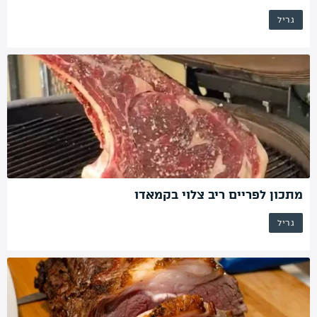
גריל
מתכון לפריים ריב צלוי בקמאדו
גריל