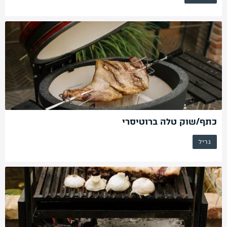
כתף/שוק טלה ברוטיסרי
גריל