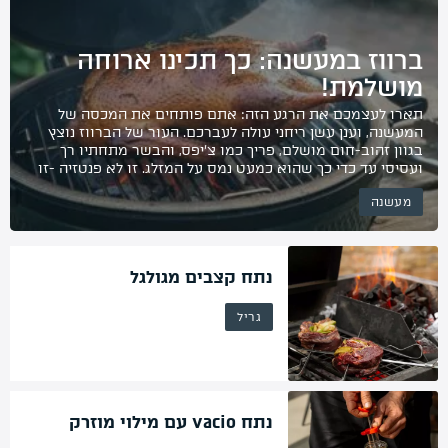
ברווז במעשנה: כך תכינו ארוחה
החשבון שלי
מושלמת!
מתכונים לוהטים
תארו לעצמכם את הרגע הזה: אתם פותחים את המכסה של
סרטוני הדרכה
המעשנה, וענן עשן ריחני עולה לעברכם. העור של הברווז נוצץ
אודותינו
בגוון זהוב-חום מושלם, פריך כמו צ’יפס, והבשר מתחתיו רך
ועסיסי עד כדי כך שהוא כמעט נמס על המזלג. זו לא פנטזיה -זו
מדיניות פרטיות
בדיוק החוויה שמחכה לכם כשתלמדו לעשן ברווז ואנחנו כאן
מעשנה
בשביל לעזור לכם לעשות […]
תקנון שימוש
יצירת קשר
נתח קצבים מגולגל
גריל
נתח vacio עם מילוי מוזרק