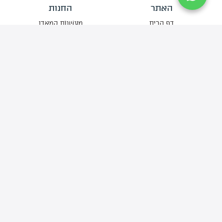
האתר
החנות
דף הבית
מְעַשְּׁנוֹת קמאדו
אודותינו
גְּרִילִים
מתכונים לוהטים
פֶּחָמִים
סרטוני הדרכה
פֶּלֶט עֵץ לִמְעַשְּׁנָהּ
החשבון שלי
עֲצֵי עִשּׁוּן
יצירת קשר
אֲבִיזָרִים
בלוג
הצטרפו למועדון הלקוחות שלנו
וקבלו עדכונים על הטבות ומבצעים שלא כדאי לפספס
אני מאשר/ת שקראתי ואני מסכים/ה ל
תקנון השימוש
ול
מדיניות
הפרטיות
של האתר.
אני מסכים/ה לקבל מהחברה עדכונים, הצעות ותוכן פרסומי