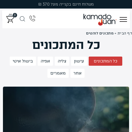
Ski
משלוח חינם בקנייה מעל 370 ₪
t
0
conten
דף הבית
»
מתכונים לוהטים
מְעַשְּׁנוֹת
כל המתכונים
גְּרִילִים
כל המתכונים
עישון
צליה
אפיה
בישול איטי
פֶּחָמִים
אחר
מאמרים
פֶּלֶט עֵץ לִמְעַשְּׁנָהּ
עֲצֵי עִשּׁוּן
אֲבִיזָרִים
מבצעים