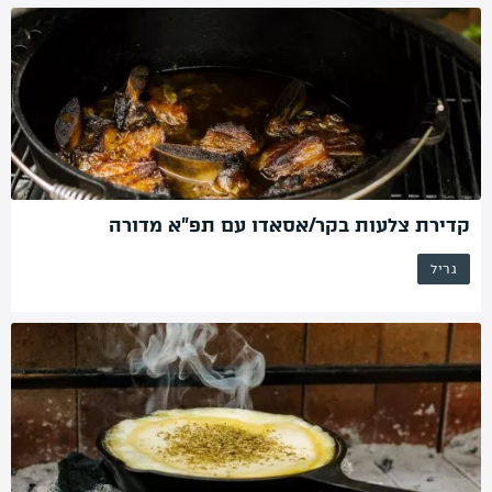
קדירת צלעות בקר/אסאדו עם תפ”א מדורה
גריל