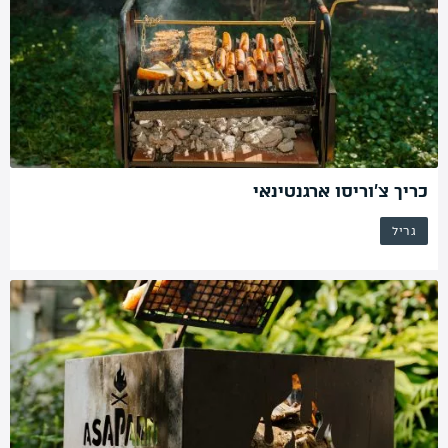
כריך צ’וריסו ארגנטינאי
גריל