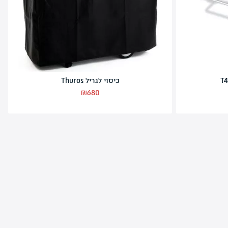
רשת הגבהה לגריל T4
₪
370