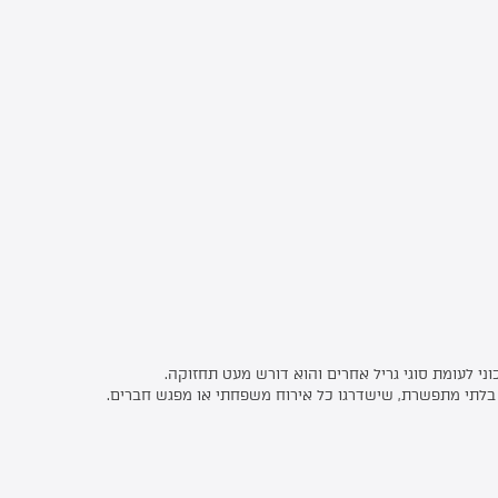
כיסוי לגריל Thuros
₪
680