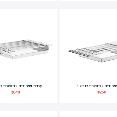
מכסה שטוח לגריל T1
₪
200