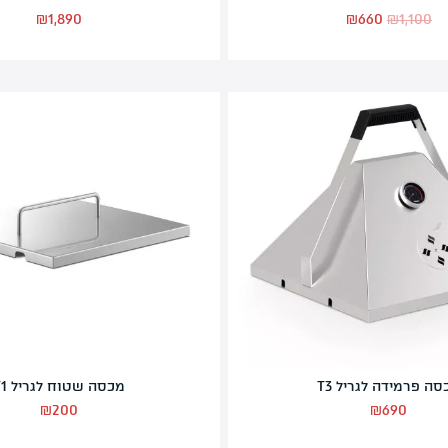
גריל פחמים מנירוסטה T4 למטבח חוץ
₪
1,890