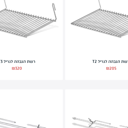
קיר רוח לגריל T2
₪
290