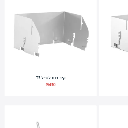
ערכת שיפודים + תושבת לגריל T4
₪
430