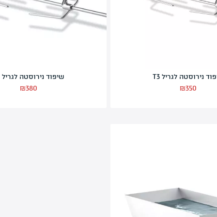
רשת הגבהה לגריל T3
₪
320