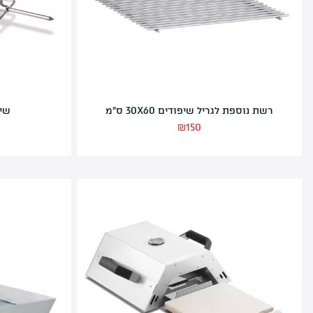
רשת הגבהה לגריל T2
₪
205