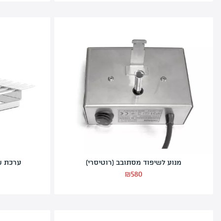
מכסה פרמידה לגריל T3
₪
690