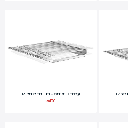
מכסה שטוח לגריל T3
₪
250