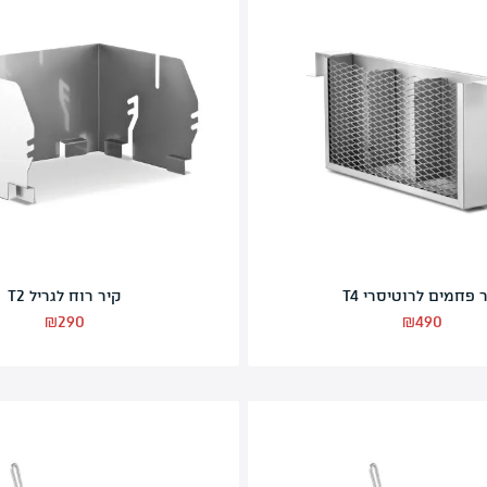
ערכת שיפודים + תושבת לגריל T2
₪
340