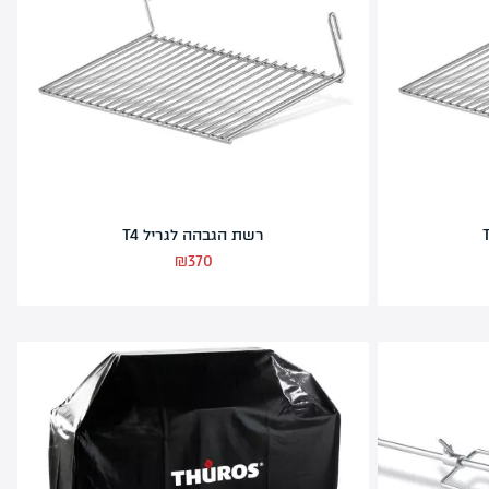
קיר רוח לגריל T3
₪
430