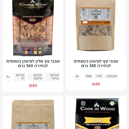
החשבון שלי
מתכונים לוהטים
סרטוני הדרכה
אודותינו
מדיניות פרטיות
תקנון שימוש
שבבי עץ לעישון בטעמים
שבבי עץ אלון לעישון בטעמים
לבחירה 340 גרם
לבחירה 360 גרם
יצירת קשר
חביות
חביות
חביות
+8
אבוקדו
הדר
אגס
+5
ברנדי
וויסקי
יין
₪
40
₪
40