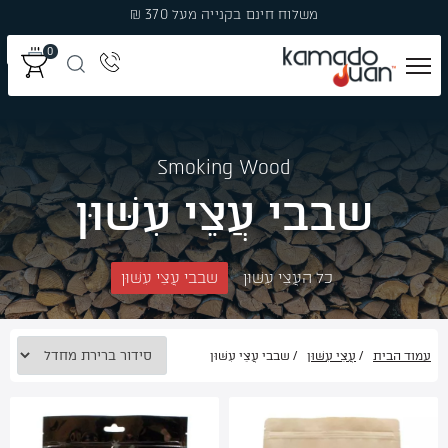
Ski
משלוח חינם בקנייה מעל 370 ₪
t
0
conten
מְעַשְּׁנוֹת
Smoking Wood
גְּרִילִים
שבבי עֲצֵי עִשּׁוּן
פֶּחָמִים
כל העֲצֵי עִשּׁוּן
שבבי עֲצֵי עִשּׁוּן
פֶּלֶט עֵץ לִמְעַשְּׁנָהּ
עֲצֵי עִשּׁוּן
עמוד הבית
/
עֲצֵי עִשּׁוּן
/ שבבי עֲצֵי עִשּׁוּן
אֲבִיזָרִים
מבצעים