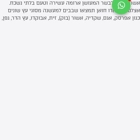
אשר יעניקו לבשר המעושן ארומה עשירה וטעם בלתי נשכח.
אצלנו בקמאדו חואן תמצאו שבבים למעשנה מסוגי עץ שונים
כגון אפרסק, אגס, שקדיה, אשור (בוק), זית, אבוקדו, עץ הדר, גפן,
לימון, תפוזתפוז, דובדבן, וויסקי, קוניאק, שרי, ברנדי, יין קינוח, יין
אדום ואלון – כל אחד מעניק פרופיל טעמים ייחודי לתבשילים
שלכם.
למה לבחור בשבבי עץ לעישון?
שבבי עץ למעשנה הם חתיכות עץ קטנות המשמשות ליצירת
עשן שמעניק טעם מעושן לבשר ולאוכל. לפיכך, הוספת שבבים
של עץ למעשנה מציגה מספר יתרונות בולטים:
העשרת טעמים
– שבבי עץ לעישון בשר מוסיפים
שכבות של טעם וארומה שאי אפשר להשיג בשיטות
בישול אחרות.
גמישות קולינרית
– שבבי עץ מתאימים למגוון סוגי
בשר, דגים, עופות ואפילו ירקות.
שימוש פשוט
– שבבים למעשנת קלים לשימוש בכל
סוגי המעשנות, כולל מעשנת קמאדו ומעדשנת