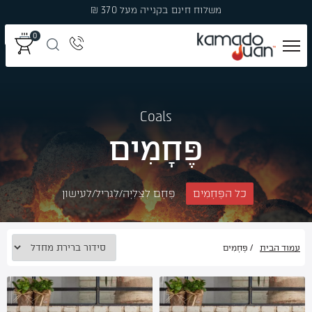
Ski
משלוח חינם בקנייה מעל 370 ₪
t
0
conten
מְעַשְּׁנוֹת
Coals
גְּרִילִים
פֶּחָמִים
פֶּחָמִים
כל הפֶּחָמִים
פֶּחָם לִצְּלִיָּה/לַגּרִיל/לעישון
פֶּלֶט עֵץ לִמְעַשְּׁנָהּ
עֲצֵי עִשּׁוּן
עמוד הבית
/ פֶּחָמִים
אֲבִיזָרִים
מבצעים