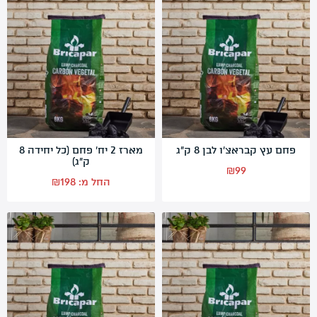
החשבון שלי
מתכונים לוהטים
סרטוני הדרכה
אודותינו
מדיניות פרטיות
תקנון שימוש
פחם עץ קבראצ’ו לבן 8 ק”ג
מארז 2 יח' פחם (כל יחידה 8
ק"ג)
יצירת קשר
₪
99
החל מ:
198
₪