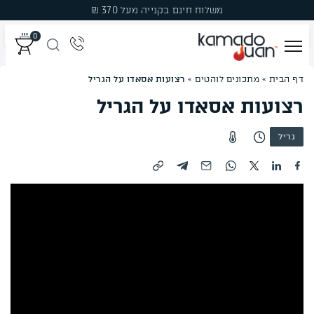
Ski
משלוח חינם בקנייה מעל 370 ₪
t
0
conten
דף הבית
»
מתכונים לוהטים
»
רצועות אסאדו על הגריל
מְעַשְּׁנוֹת
רצועות אסאדו על הגריל
גְּרִילִים
גריל
פֶּחָמִים
פֶּלֶט עֵץ לִמְעַשְּׁנָהּ
עֲצֵי עִשּׁוּן
אֲבִיזָרִים
מבצעים