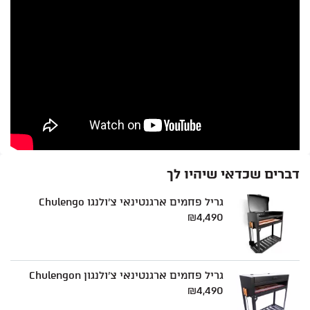
החשבון שלי
מתכונים לוהטים
סרטוני הדרכה
אודותינו
מדיניות פרטיות
תקנון שימוש
יצירת קשר
דברים שכדאי שיהיו לך
גריל פחמים ארגנטינאי צ'ולנגו Chulengo
₪
4,490
גריל פחמים ארגנטינאי צ'ולנגון Chulengon
₪
4,490