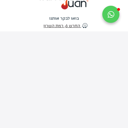
בואו לבקר אותנו
החרש 6, רמת השרון
שירות הלקוחות
פעיל בימים א'-ה' בין השעות 09:30-17:30
יום ו' 09:30-13:00
צרו איתנו קשר
info@kamado-juan.co.il
03-734-9444
האתר
החנות
דף הבית
מְעַשְּׁנוֹת קמאדו
אודותינו
גְּרִילִים
מתכונים לוהטים
פֶּחָמִים
סרטוני הדרכה
פֶּלֶט עֵץ לִמְעַשְּׁנָהּ