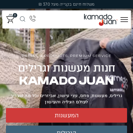
משלוח חינם בקנייה מעל 370 ₪
0
מְעַשְּׁנוֹת
גְּרִילִים
PREMIUM PRODUCTS, PREMIUM SERVICE
חנות מעשנות וגרילים
פֶּחָמִים
KAMADO JUAN
פֶּלֶט עֵץ לִמְעַשְּׁנָהּ
גרילים, מעשנות, פחם, עצי עישון, אביזרים וכל מה שצריך
עֲצֵי עִשּׁוּן
לעולם הצליה והעישון
המעשנות
אֲבִיזָרִים
מבצעים
הגרילים