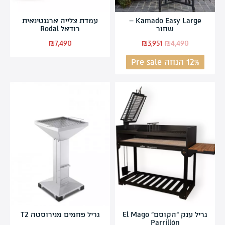
Kamado Easy Large –
עמדת צלייה ארגנטינאית
שחור
רודאל Rodal
₪
7,490
₪
3,951
₪
4,490
12% הנחה Pre sale
גריל ענק “הקוסם” El Mago
גריל פחמים מנירוסטה T2
Parrillón‎