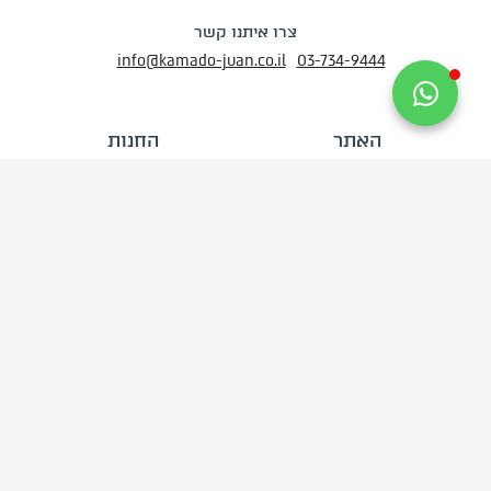
צרו איתנו קשר
info@kamado-juan.co.il
03-734-9444
האתר
החנות
דף הבית
מְעַשְּׁנוֹת קמאדו
אודותינו
גְּרִילִים
מתכונים לוהטים
פֶּחָמִים
סרטוני הדרכה
פֶּלֶט עֵץ לִמְעַשְּׁנָהּ
החשבון שלי
עֲצֵי עִשּׁוּן
יצירת קשר
אֲבִיזָרִים
בלוג
הצטרפו למועדון הלקוחות שלנו
וקבלו עדכונים על הטבות ומבצעים שלא כדאי לפספס