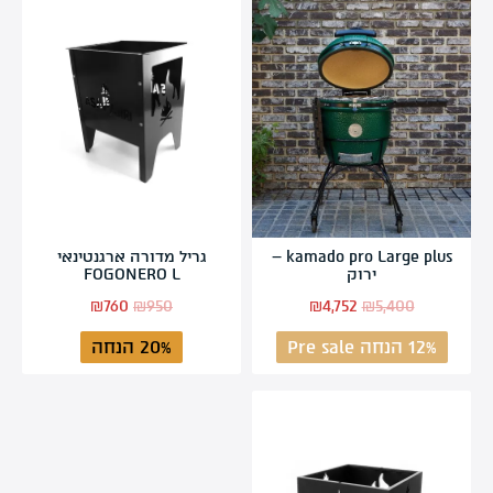
kamado pro Large plus –
גריל מדורה ארגנטינאי
ירוק
FOGONERO L
₪
760
₪
950
₪
4,752
₪
5,400
12% הנחה Pre sale
20% הנחה