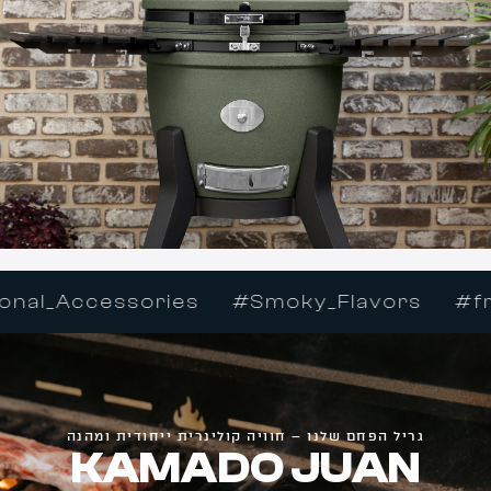
ries
#Smoky_Flavors
#free_Shipping
גריל הפחם שלנו – חוויה קולינרית ייחודית ומהנה
KAMADO JUAN