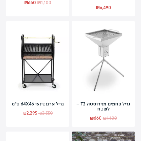
₪
660
₪
1,100
₪
6,490
גריל פחמים מנירוסטה T2 –
גריל ארגנטינאי 64X46 ס”מ
לשטח
₪
2,295
₪
2,550
₪
660
₪
1,100