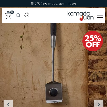
Ski
משלוח חינם בקנייה מעל 370 ₪
t
0
conten
מְעַשְּׁנוֹת
גְּרִילִים
פֶּחָמִים
פֶּלֶט עֵץ לִמְעַשְּׁנָהּ
עֲצֵי עִשּׁוּן
אֲבִיזָרִים
מבצעים