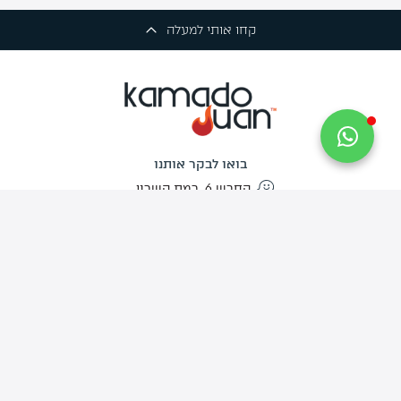
קחו אותי למעלה
בואו לבקר אותנו
החרש 6, רמת השרון
שירות הלקוחות
פעיל בימים א'-ה' בין השעות 09:30-17:30
יום ו' 09:30-13:00
צרו איתנו קשר
info@kamado-juan.co.il
03-734-9444
האתר
החנות