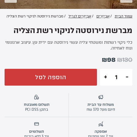
עמוד הבית
/
החשבון שלי
אֲבִיזָרִים
/
אֲבִיזָרִים לגריל
/ מברשת נירוסטה לניקוי רשת הצליה
מתכונים לוהטים
מברשת נירוסטה לניקוי רשת הצליה
סרטוני הדרכה
כלי ניקוי רשתות ומשטחי צליה עשוי נירוסטה עם ידית עץ. עיצוב ארגונומי
אודותינו
ונוח לאחיזה.
מדיניות פרטיות
המחיר
המחיר
₪
98
₪
130
תקנון שימוש
המקורי
הנוכחי
יצירת קשר
היה:
הוא:
הוספה לסל
כמות
₪98.
₪130.
של
מברשת
נירוסטה
משלוח עד הבית
תשלום מאובטח
לניקוי
חינם מעל 370 שח
בתקן PCI DSS
רשת
הצליה
אספקה
תשלומים
עד 7 ימי עסקים
עד 3 ללא ריבית