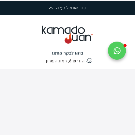
קחו אותי למעלה
בואו לבקר אותנו
החרש 6, רמת השרון
שירות הלקוחות
פעיל בימים א'-ה' בין השעות 09:30-17:30
יום ו' 09:30-13:00
צרו איתנו קשר
info@kamado-juan.co.il
03-734-9444
האתר
החנות