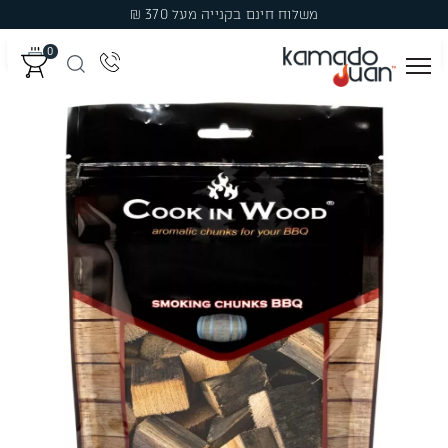
Ski
משלוח חינם בקנייה מעל 370 ₪
t
0
conten
מְעַשְּׁנוֹת
גְּרִילִים
פֶּחָמִים
פֶּלֶט עֵץ לִמְעַשְּׁנָהּ
עֲצֵי עִשּׁוּן
אֲבִיזָרִים
מבצעים