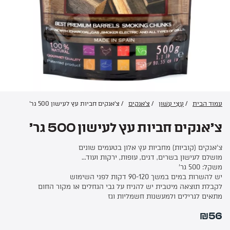
החשבון שלי
מתכונים לוהטים
סרטוני הדרכה
אודותינו
מדיניות פרטיות
עמוד הבית
/
עֲצֵי עִשּׁוּן
/
צ'אנקים
/ צ’אנקים חביות עץ לעישון 500 גר’
תקנון שימוש
יצירת קשר
צ’אנקים חביות עץ לעישון 500 גר’
צ’אנקים (קוביות) מחביות עץ אלון בטעמים שונים
מושלם לעישון בשרים, דגים, עופות, ירקות ועוד…
משקל: 500 גר’
יש להשרות במים במשך 90-120 דקות לפני השימוש
לקבלת תוצאה מיטבית יש להניח על גבי הגחלים או מקור החום
מתאים לגרילים ולמעשנות חשמליות וגז
₪
56