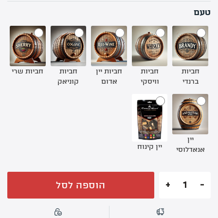
טעם
חביות שרי
חביות
חביות
חביות יין
חביות
ברנדי
וויסקי
אדום
קוניאק
יין
יין קינוח
אנאדלוסי
הוספה לסל
כמות
של
צ'אנקים