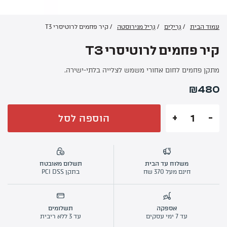
עמוד הבית
/
החשבון שלי
גְּרִילִים
/
גְּרִיל מנירוסטה
/ קיר פחמים לרוטיסרי T3
מתכונים לוהטים
קיר פחמים לרוטיסרי T3
סרטוני הדרכה
מתקן פחמים לחום אחורי משמש לצלייה בלתי-ישירה.
אודותינו
₪
480
מדיניות פרטיות
תקנון שימוש
הוספה לסל
יצירת קשר
כמות
של
קיר
פחמים
משלוח עד הבית
תשלום מאובטח
לרוטיסרי
חינם מעל 370 שח
בתקן PCI DSS
T3
אספקה
תשלומים
עד 7 ימי עסקים
עד 3 ללא ריבית