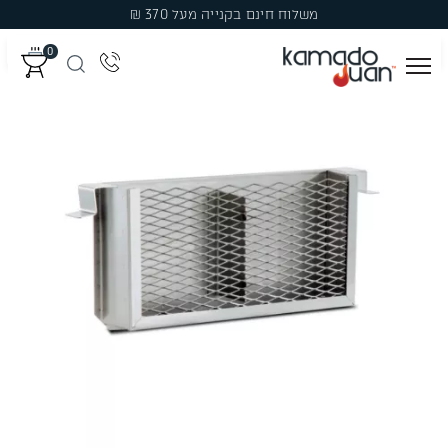
Ski
משלוח חינם בקנייה מעל 370 ₪
t
0
conten
מְעַשְּׁנוֹת
גְּרִילִים
פֶּחָמִים
פֶּלֶט עֵץ לִמְעַשְּׁנָהּ
עֲצֵי עִשּׁוּן
אֲבִיזָרִים
מבצעים