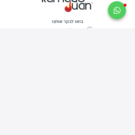
בואו לבקר אותנו
החרש 6, רמת השרון
שירות הלקוחות
פעיל בימים א'-ה' בין השעות 09:30-17:30
יום ו' 09:30-13:00
צרו איתנו קשר
info@kamado-juan.co.il
03-734-9444
האתר
החנות
דף הבית
מְעַשְּׁנוֹת קמאדו
אודותינו
גְּרִילִים
מתכונים לוהטים
פֶּחָמִים
סרטוני הדרכה
פֶּלֶט עֵץ לִמְעַשְּׁנָהּ