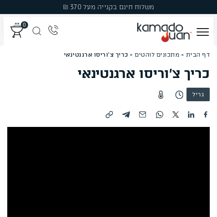
Ski
משלוח חינם בקנייה מעל 370 ₪
t
0
conten
דף הבית
»
מתכונים לוהטים
»
כריך צ’וריסו ארגנטינאי
מְעַשְּׁנוֹת
כריך צ’וריסו ארגנטינאי
גְּרִילִים
גריל
פֶּחָמִים
פֶּלֶט עֵץ לִמְעַשְּׁנָהּ
עֲצֵי עִשּׁוּן
אֲבִיזָרִים
מבצעים