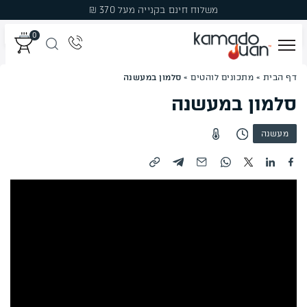
Ski
משלוח חינם בקנייה מעל 370 ₪
t
0
conten
דף הבית
»
מתכונים לוהטים
»
סלמון במעשנה
מְעַשְּׁנוֹת
סלמון במעשנה
גְּרִילִים
מעשנה
פֶּחָמִים
פֶּלֶט עֵץ לִמְעַשְּׁנָהּ
עֲצֵי עִשּׁוּן
אֲבִיזָרִים
מבצעים