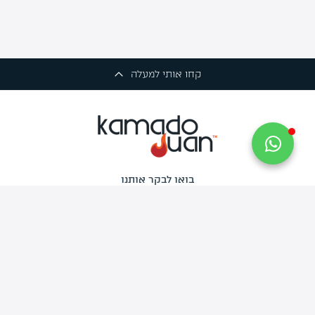
קחו אותי למעלה
בואו לבקר אותנו
החרש 6, רמת השרון
שירות הלקוחות
פעיל בימים א'-ה' בין השעות 09:30-17:30
יום ו' 09:30-13:00
צרו איתנו קשר
info@kamado-juan.co.il
03-734-9444