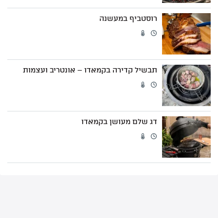
רוסטביף במעשנה
תבשיל קדירה בקמאדו – אונטריב ועצמות
דג שלם מעושן בקמאדו