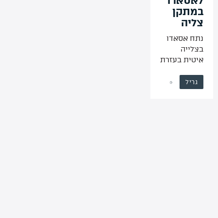
לאסאדו
במתקן
צליה
נתח אסאדו
בצלייה
איטית בעזרת
עצים. העץ
יבשל את
גריל
הנתח בצורה
הדרגתית
ויספק ארומה
אשר תעשיר
את טעם
הבשר.