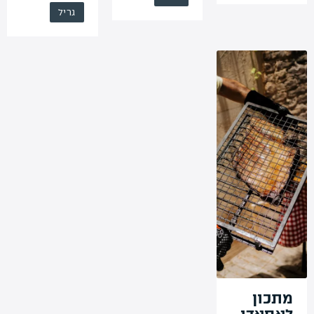
גריל מדורה.
מושלמת ללא
גריל
התלקחויות.
הטעמים
נשמרים.
בעזרת
השומנים
הניגרים ניתן
לצרוב גם
ביצה ופלפל.
מתכון