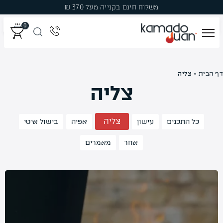
Ski
משלוח חינם בקנייה מעל 370 ₪
t
0
conten
מְעַשְּׁנוֹת
דף הבית
»
צליה
צליה
גְּרִילִים
פֶּחָמִים
צליה
כל התכנים
עישון
אפיה
בישול איטי
פֶּלֶט עֵץ לִמְעַשְּׁנָהּ
אחר
מאמרים
עֲצֵי עִשּׁוּן
אֲבִיזָרִים
מבצעים