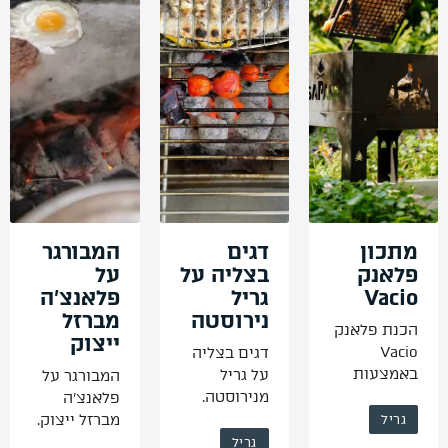
מתכון
דגים
המבורגר
פלאנק
בצליה על
על
Vacio
גריל
פלאנצ’ה
נירוסטה
מברזל
הכנת פלאנק
ייצוק
Vacio
דגים בצליה
באמצעות
על גריל
המבורגר על
רשת לצליית
מנירוסטה.
פלאנצ’ה
נתחים
מברזל ייצוק.
גריל
גדולים על
צריבה
גריל