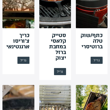
כתף/שוק
סטייק
כריך
טלה
קלאסי
צ’וריסו
ברוטיסרי
במחבת
ארגנטינאי
ברזל
יצוק
גריל
גריל
גריל