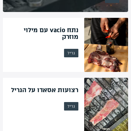
נתח vacio עם מילוי
מוזרק
גריל
רצועות אסאדו על הגריל
גריל