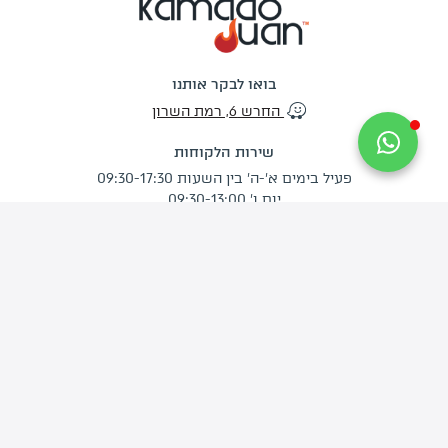
בואו לבקר אותנו
החרש 6, רמת השרון
שירות הלקוחות
פעיל בימים א'-ה' בין השעות 09:30-17:30
יום ו' 09:30-13:00
צרו איתנו קשר
info@kamado-juan.co.il
03-734-9444
האתר
החנות
דף הבית
מְעַשְּׁנוֹת קמאדו
אודותינו
גְּרִילִים
מתכונים לוהטים
פֶּחָמִים
סרטוני הדרכה
פֶּלֶט עֵץ לִמְעַשְּׁנָהּ