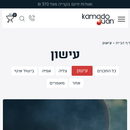
Ski
משלוח חינם בקנייה מעל 370 ₪
t
0
conten
מְעַשְּׁנוֹת
דף הבית
»
עישון
עישון
גְּרִילִים
פֶּחָמִים
עישון
כל התכנים
צליה
אפיה
בישול איטי
פֶּלֶט עֵץ לִמְעַשְּׁנָהּ
אחר
מאמרים
עֲצֵי עִשּׁוּן
אֲבִיזָרִים
מבצעים