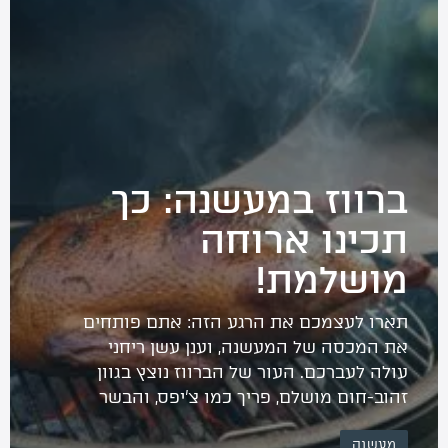
החשבון שלי
מתכונים לוהטים
סרטוני הדרכה
אודותינו
מדיניות פרטיות
ברווז במעשנה: כך
תקנון שימוש
תכינו ארוחה
יצירת קשר
מושלמת!
תארו לעצמכם את הרגע הזה: אתם פותחים
את המכסה של המעשנה, וענן עשן ריחני
עולה לעברכם. העור של הברווז נוצץ בגוון
זהוב-חום מושלם, פריך כמו צ’יפס, והבשר
מתחתיו רך ועסיסי עד כדי כך שהוא כמעט
מעשנה
נמס על המזלג. זו לא פנטזיה -זו בדיוק