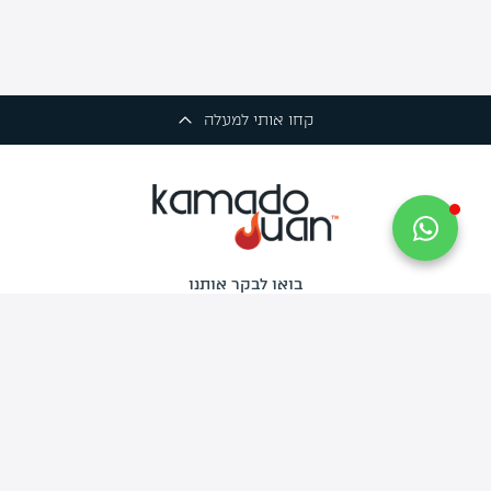
קחו אותי למעלה
בואו לבקר אותנו
החרש 6, רמת השרון
שירות הלקוחות
פעיל בימים א'-ה' בין השעות 09:30-17:30
יום ו' 09:30-13:00
צרו איתנו קשר
info@kamado-juan.co.il
03-734-9444